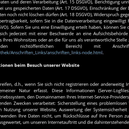
Daten und deren Verarbeitung (Art. 15 DSGVO), Berichtigung un
ei uns gespeicherten Daten (Art. 17 DSGVO), Einschränkung der 
hten noch nicht löschen dürfen (Art. 18 DSGVO), Widerspruch gege
rtragbarkeit, sofern Sie in die Datenverarbeitung eingewilligt
O). Sofern Sie uns eine Einwilligung erteilt haben, können Sie d
sich jederzeit mit einer Beschwerde an eine Aufsichtsbehörde
Ihres Wohnsitzes oder an die für uns als verantwortliche Stelle 
r den nichtöffentlichen Bereich) mit Ansch
thek/Anschriften_Links/anschriften_links-node.html
.
tionen beim Besuch unserer Website
eifen, d.h., wenn Sie sich nicht registrieren oder anderweitig 
emeiner Natur erfasst. Diese Informationen (Server-Logfil
iebssystem, den Domainnamen Ihres Internet-Service-Providers, 
enden Zwecken verarbeitet: Sicherstellung eines problemlosen
en Nutzung unserer Website, Auswertung der Systemsicherheit 
rwenden Ihre Daten nicht, um Rückschlüsse auf Ihre Person zu 
ausgewertet, um unseren Internetauftritt und die dahinterstehend