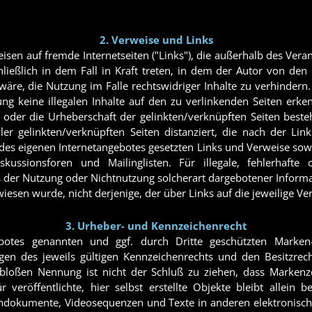
2. Verweise und Links
eisen auf fremde Internetseiten ("Links"), die außerhalb des Ver
hließlich in dem Fall in Kraft treten, in dem der Autor von den
re, die Nutzung im Falle rechtswidriger Inhalte zu verhindern. 
ng keine illegalen Inhalte auf den zu verlinkenden Seiten erke
e oder die Urheberschaft der gelinkten/verknüpften Seiten besteh
ller gelinkten/verknüpften Seiten distanziert, die nach der Li
alb des eigenen Internetangebotes gesetzten Links und Verweise so
skussionsforen und Mailinglisten. Für illegale, fehlerhafte
 der Nutzung oder Nichtnutzung solcherart dargebotener Informat
iesen wurde, nicht derjenige, der über Links auf die jeweilige Ver
3. Urheber- und Kennzeichenrecht
ebotes genannten und ggf. durch Dritte geschützten Marke
n des jeweils gültigen Kennzeichenrechts und den Besitzrech
 bloßen Nennung ist nicht der Schluß zu ziehen, dass Markenze
 veröffentlichte, hier selbst erstellte Objekte bleibt allein b
ndokumente, Videosequenzen und Texte in anderen elektronisch